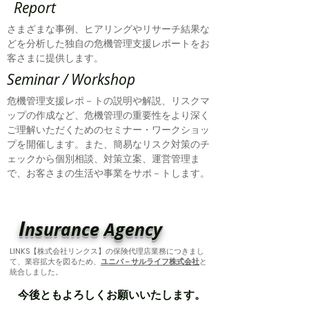
Report
さまざまな事例、ヒアリングやリサーチ結果な
どを分析した独自の危機管理支援レポートをお
客さまに提供します。
Seminar / Workshop
危機管理支援レポ－トの説明や解説、リスクマ
ップの作成など、危機管理の重要性をより深く
ご理解いただくためのセミナー・ワークショッ
プを開催します。
​また、​簡易なリスク対策のチ
ェックから個別相談、対策立案、運営管理ま
で、お客さまの生活や事業をサポ－トします。
I
nsurance Agency
LINKS
【株式会社リンクス】の保険代理店業務につきまし
て、業容拡大を図るため、
ユニバ－サルライフ株式会社
と
統合しました。
今後ともよろしくお願いい
たします。