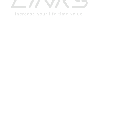
リンクスについて
企業理念
代表 メッセージ
会社概要
私たちのサ－ビス
危機管理支援業務
保険代理店業務
お知らせ
リクルート
お問合せ