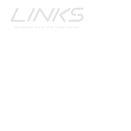
リンクスについて
企業理念
代表 メッセージ
会社概要
私たちのサ－ビス
危機管理支援業務
保険代理店業務
お知らせ
リクルート