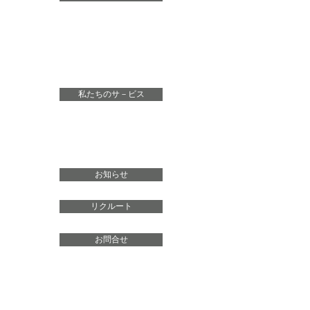
企業理念
代表 メッセージ
会社概要
私たちのサ－ビス
危機管理支援業務
保険代理店業務
お知らせ
リクルート
お問合せ
このサイトについて
プライバシーポリシー